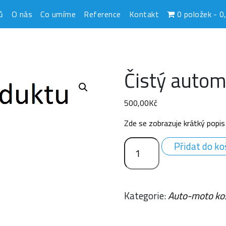
ů
O nás
Co umíme
Reference
Kontakt
0 položek
0
Čistý autom
500,00
Kč
Zde se zobrazuje krátký popis
Čistý
Přidat do ko
automobil
množství
Kategorie:
Auto-moto ko