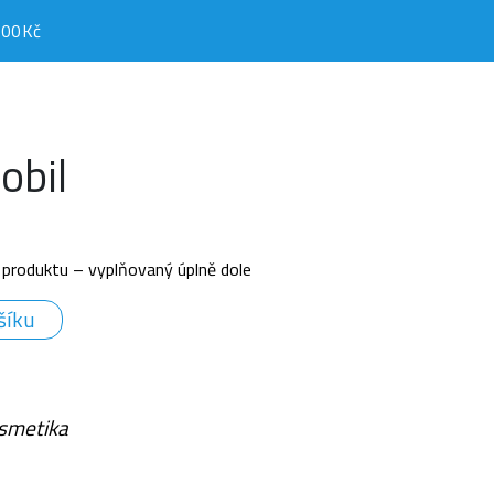
,00Kč
obil
 produktu – vyplňovaný úplně dole
šíku
smetika