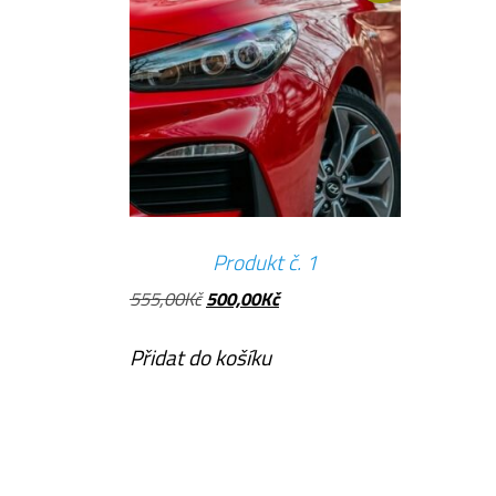
Produkt č. 1
Původní
Aktuální
555,00
Kč
500,00
Kč
cena
cena
byla:
je:
Přidat do košíku
555,00Kč.
500,00Kč.